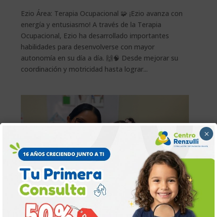
Ezio Área: Terapia Ocupacional 🧩 ¡Ezio avanza con
energía y entusiasmo! A través de la Terapia
Ocupacional, Ezio ha desarrollado importantes
habilidades para desenvolverse con mayor
autonomía en su día a día. 🙌🧠 Desde mejorar su
coordinación y motricidad hasta lograr...
×