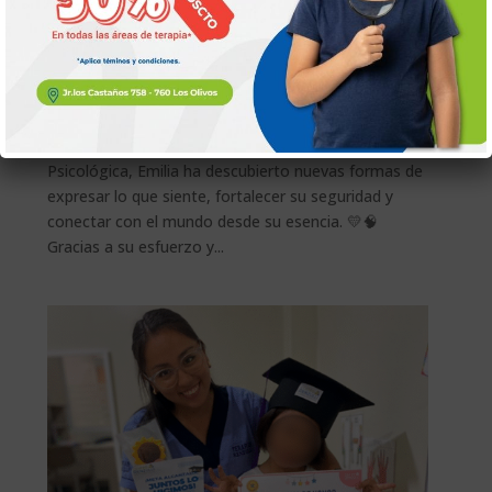
Emilia
by
Renzulli
|
May 17, 2025
Emilia Área: Terapia Psicológica 🌈 ¡Emilia florece
con cada paso! Durante su proceso en Terapia
Psicológica, Emilia ha descubierto nuevas formas de
expresar lo que siente, fortalecer su seguridad y
conectar con el mundo desde su esencia. 💛🧠
Gracias a su esfuerzo y...