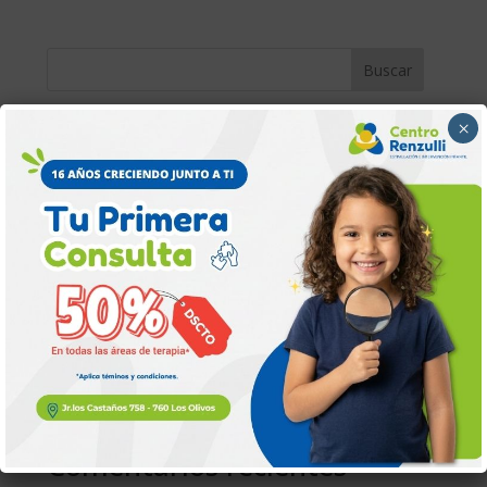
Buscar
×
Entradas recientes
Terapia ocupacional infantil Lima: guía y beneficios
diarios
Talleres socioemocionales para niños: beneficios y
cómo ayudan
Estimulación temprana en bebés en Lima: beneficios
comprobados
Terapia de lenguaje infantil en Lima: ¿cuándo iniciar?
Estimulación temprana y terapias infantiles en Lima:
desarrollo integral
Comentarios recientes